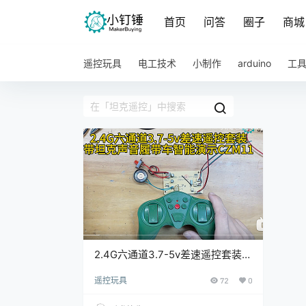
首页
问答
圈子
商城
遥控玩具
电工技术
小制作
arduino
工
2.4G六通道3.7-5v差速遥控套装带
坦克声音履带车智能演示CZM11
遥控玩具
72
0