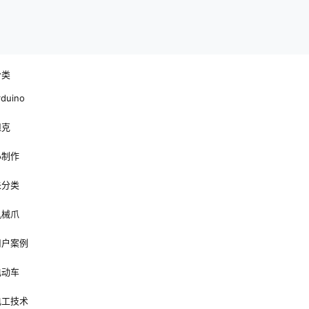
分类
rduino
坦克
小制作
未分类
机械爪
用户案例
电动车
电工技术