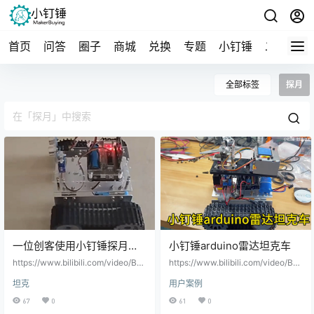
首页
问答
圈子
商城
兑换
专题
小钉锤
二手
导
全部标签
探月
一位创客使用小钉锤探月坦
小钉锤arduino雷达坦克车
克底盘制作的智能坦克小车
https://www.bilibili.com/video/BV1
https://www.bilibili.com/video/BV1
xK421a7Xs/?spm_id_from=888.80
gADQYbEz8/?spm_id_from=888.8
坦克
用户案例
997.embed_other.whitelist&bvid=
0997.embed_other.whitelist&bvid
BV1xK421a7Xs&vd_source=9a4d
=BV1gADQYbEz8&vd_source=9a
67
0
61
0
14e2ed6d27c4f44e1d8bf37ede6f
4d14e2ed6d27c4f44e1d8bf37ede