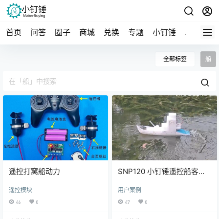
首页
问答
圈子
商城
兑换
专题
小钉锤
二手
导
全部标签
船
遥控打窝船动力
SNP120 小钉锤遥控船客户
案例：杜余萌提供
遥控模块
用户案例
46
0
47
0