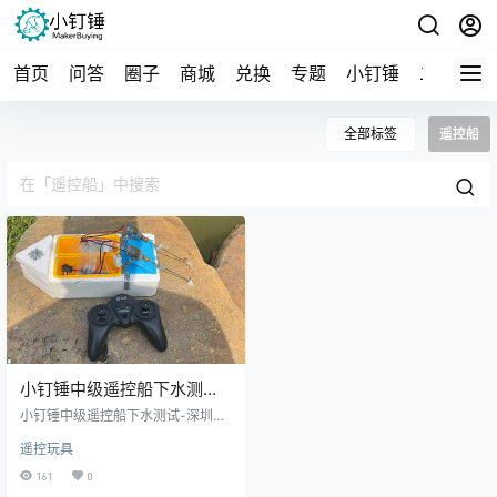
首页
问答
圈子
商城
兑换
专题
小钉锤
二手
导
全部标签
遥控船
小钉锤中级遥控船下水测试-
深圳光明区鹅颈水湿地公园
小钉锤中级遥控船下水测试-深圳光
明区鹅颈水湿地公园 探索地形 制
遥控玩具
作花絮：
161
0