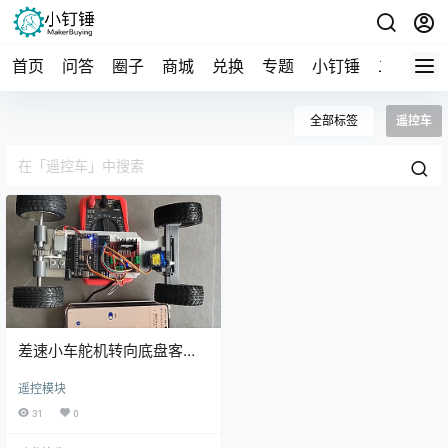
首页
问答
圈子
商城
兑换
专题
小钉锤
二手
导
全部标签
遥控车
差速小车舵机转向底盘客户
测试效果：爱吃烤鸡胸肉的
遥控模块
吉吉
31
0