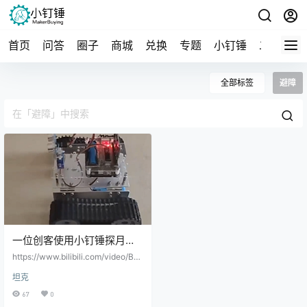
首页
问答
圈子
商城
兑换
专题
小钉锤
二手
导
全部标签
避障
一位创客使用小钉锤探月坦
克底盘制作的智能坦克小车
https://www.bilibili.com/video/BV1
xK421a7Xs/?spm_id_from=888.80
坦克
997.embed_other.whitelist&bvid=
BV1xK421a7Xs&vd_source=9a4d
67
0
14e2ed6d27c4f44e1d8bf37ede6f