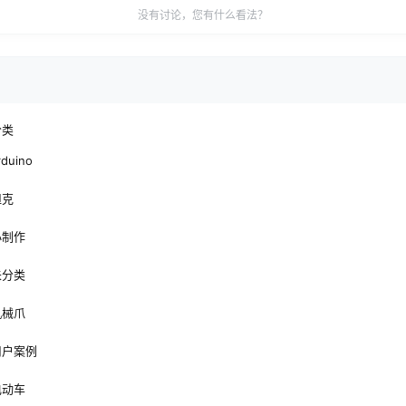
没有讨论，您有什么看法？
分类
rduino
坦克
小制作
未分类
机械爪
用户案例
电动车