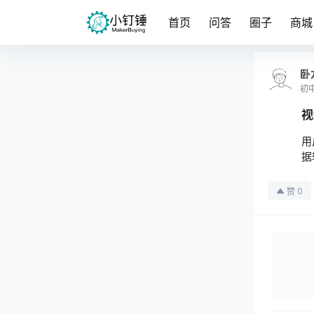
首页
问答
圈子
商城
卧
初
视
用
据
0
赞