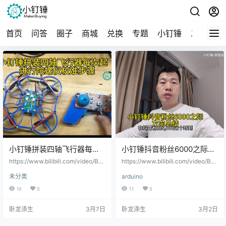
首页
问答
圈子
商城
兑换
专题
小钉锤
二手
导
小钉锤拼装四轴飞行器每次
小钉锤抖音粉丝6000之际方
起飞进行陀螺仪校准步骤
向总结
https://www.bilibili.com/video/BV1
https://www.bilibili.com/video/BV1
mgPvzTE1K/?vd_source=9a4d14
N9ABzrEX6/?vd_source=9a4d14e
未分类
arduino
e2ed6d27c4f44e1d8bf37ede6f
2ed6d27c4f44e1d8bf37ede6f
10
0
11
0
卧龙涤生
3月7日
卧龙涤生
3月2日