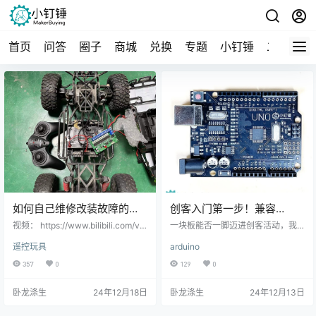
首页
问答
圈子
商城
兑换
专题
小钉锤
二手
导
如何自己维修改装故障的玩
创客入门第一步！兼容
具遥控车-更换遥控器-小钉
arduino UNO开发版 19.9元
视频： https://www.bilibili.com/vid
一块板能否一脚迈进创客活动，我
锤
eo/BV1tgkFYsEG8 材料： 一个丢失
包邮
觉得是可以的。万事开头难，第一
遥控玩具
arduino
遥控器的遥控车 一个2.4G遥控套装
步不需要有多少的知识储备，多少
镍铬电池组 或者 锂电池 工具： 小
的资金储备，只需要有一块板子，
357
0
129
0
螺丝刀 剪钳 遥控车的一般控制方
了解了一块圆的中心以后你会发现
案： 一般的遥控车分为驱动马达和
越来越多的关联的内容，创客步伐
卧龙涤生
24年12月18日
卧龙涤生
24年12月13日
转向马达，只需要四通道就可以
就展开了。 https://www.chuangza
了。两通道控制驱动马达，两通道
omi.com/product/62583.html 课程
控制转向马达。 四驱车 四驱车一般
地址：https://www.xiaodingchuie