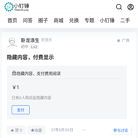
首页
问答
圈子
商城
兑换
专题
小钉锤
二手
卧龙涤生
管理员
广场
初中
Lv2
隐藏内容，付费显示
隐藏内容，支付费用阅读
￥
1
已有
0
人购买此隐藏内容
支付
21年5月30日
0
赞
收藏
参与讨论