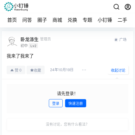
首页
问答
圈子
商城
兑换
专题
小钉锤
二手
卧龙涤生
管理员
广场
初中
Lv2
我来了我来了
24年10月19日
0
赞
收藏
收起讨论
请先登录！
登录
快速注册
发布
没有讨论，您有什么看法？