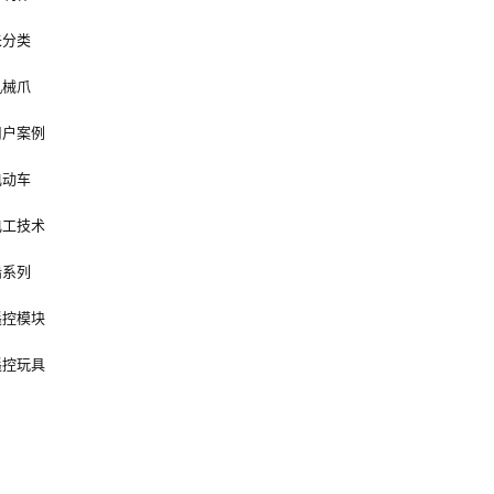
未分类
机械爪
用户案例
电动车
电工技术
船系列
遥控模块
遥控玩具