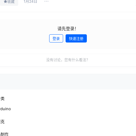
1月24日
收藏
请先登录！
登录
快速注册
没有讨论，您有什么看法？
分类
rduino
坦克
小制作