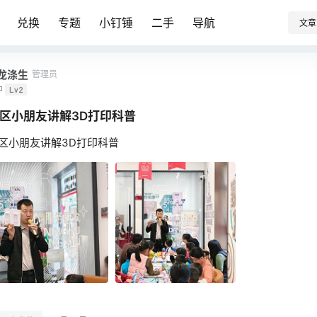
兑换
专题
小钉锤
二手
导航
文章
龙涤生
管理员
中
Lv2
区小朋友讲解3D打印科普
区小朋友讲解3D打印科普