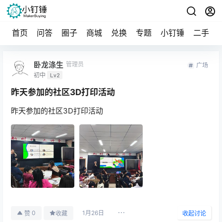
首页
问答
圈子
商城
兑换
专题
小钉锤
二手
卧龙涤生
管理员
广场
初中
Lv2
昨天参加的社区3D打印活动
昨天参加的社区3D打印活动
1月26日
0
赞
收藏
收起讨论