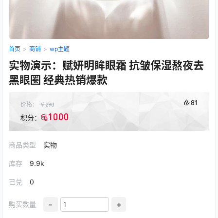
首页
>
商铺
>
wp主题
实物演示：赋妍明眸眼霜 抗皱保湿熬夜去
黑眼圈 经典热销爆款
81
价格：
￥
290
1000
积分：
商品类型
实物
库存
9.9k
已兑
0
-
+
购买数量