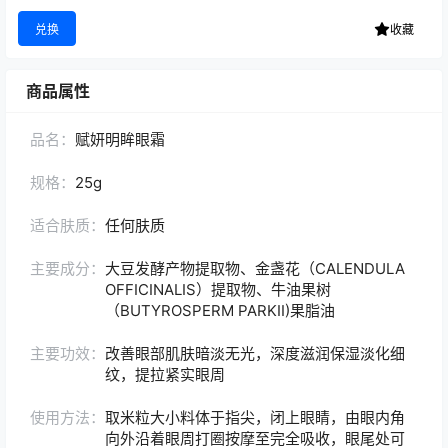
兑换
收藏
商品属性
品名：
赋妍明眸眼霜
规格：
25g
适合肤质：
任何肤质
主要成分：
大豆发酵产物提取物、金盏花（CALENDULA
OFFICINALIS）提取物、牛油果树
（BUTYROSPERM PARKII)果脂油
主要功效：
改善眼部肌肤暗淡无光，深度滋润保湿淡化细
纹，提拉紧实眼周
使用方法：
取米粒大小料体于指尖，闭上眼睛，由眼内角
向外沿着眼周打圈按摩至完全吸收，眼尾处可