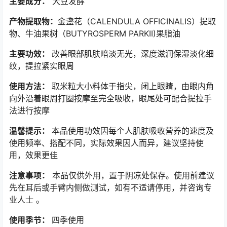
主要成分：
大豆发酵
产物提取物：
金盏花（CALENDULA OFFICINALIS）提取
物、牛油果树（BUTYROSPERM PARKII)果脂油
主要功效：
改善眼部肌肤暗淡无光，深度滋润保湿淡化细
纹，提拉紧实眼周
使用方法：
取米粒大小料体于指尖，闭上眼睛，由眼内角
向外沿着眼周打圈按摩至完全吸收，眼尾处可配合提拉手
法进行按摩
温馨提示：
本品使用功效因每个人肌肤吸收营养的速度及
使用频率、搭配不同，实际效果因人而异，建议坚持使
用，效果更佳
注意事项：
本品仅供外用，置于阴凉处保存。使用前建议
先在耳后或手臂内侧做测试，如有不适请停用，并咨询专
业人士 。
使用季节：
四季使用