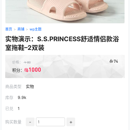
首页
>
商铺
>
wp主题
实物演示：S.S.PRINCESS舒适情侣款浴
室拖鞋–2双装
74
价格：
￥
80
1000
积分：
商品类型
实物
库存
9.9k
已兑
1
-
+
购买数量