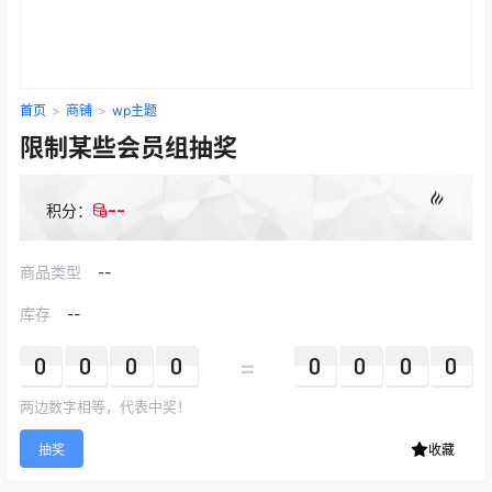
首页
>
商铺
>
wp主题
限制某些会员组抽奖
--
积分：
商品类型
--
库存
--
=
0
0
0
0
0
0
0
0
两边数字相等，代表中奖！
抽奖
收藏