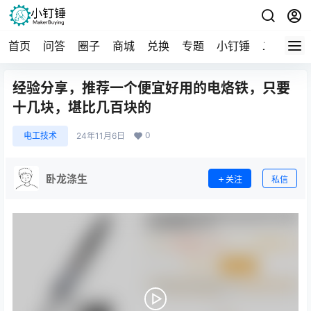
首页
问答
圈子
商城
兑换
专题
小钉锤
二手
导
经验分享，推荐一个便宜好用的电烙铁，只要
十几块，堪比几百块的
0
电工技术
24年11月6日
卧龙涤生
关注
私信