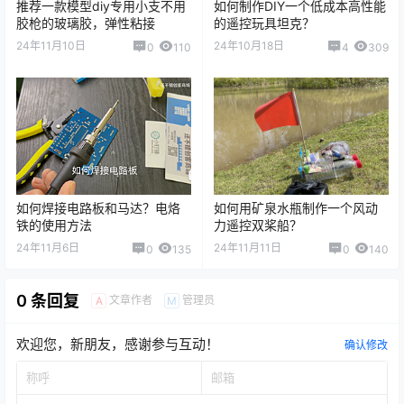
推荐一款模型diy专用小支不用
如何制作DIY一个低成本高性能
胶枪的玻璃胶，弹性粘接
的遥控玩具坦克？
24年11月10日
24年10月18日
0
110
4
309
如何焊接电路板和马达？电烙
如何用矿泉水瓶制作一个风动
铁的使用方法
力遥控双桨船？
24年11月6日
24年11月11日
0
135
0
140
0 条回复
文章作者
管理员
A
M
欢迎您，新朋友，感谢参与互动！
确认修改