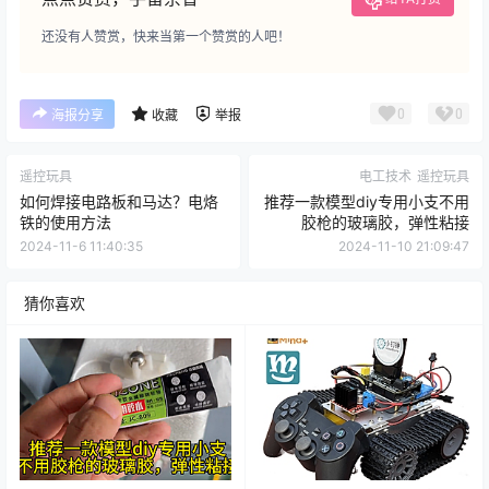
还没有人赞赏，快来当第一个赞赏的人吧！
0
0
海报分享
收藏
举报
遥控玩具
电工技术
遥控玩具
如何焊接电路板和马达？电烙
推荐一款模型diy专用小支不用
铁的使用方法
胶枪的玻璃胶，弹性粘接
2024-11-6 11:40:35
2024-11-10 21:09:47
猜你喜欢