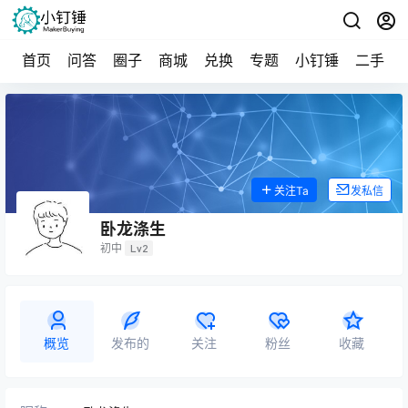
首页
问答
圈子
商城
兑换
专题
小钉锤
二手
关注Ta
发私信
卧龙涤生
初中
Lv2
概览
发布的
关注
粉丝
收藏