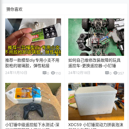
相关文章：
推荐一款模型diy专用小支不用胶枪的玻璃胶，弹性粘接
如何自己维修改装故障的玩具遥控车-更换遥控器-小钉锤
小钉锤中级遥控船下水测试-深圳光明区鹅颈水湿地公园
XDC59 小钉锤双动力拼装泡沫船船体粘胶过程
声明：
本站所有文章，如无特殊说明或标注，均为本站原创发布。
任何个人或组织，在未征得本站同意时，禁止复制、盗用、采集、
发布本站内容到任何网站、书籍等各类媒体平台。如若本站内容侵
犯了原著者的合法权益，可联系我们进行处理。
点点赞赏，手留余香
给TA打赏
还没有人赞赏，快来当第一个赞赏的人吧！