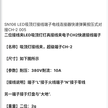
006 TT马达1:48杜邦公头 直流减速电机马达带杜邦线公头
DIY智能小车【电子积木】STEM教育 DM1
¥
5.90
立即购买