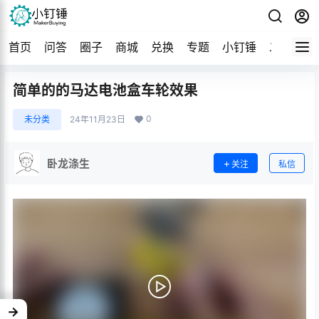
首页
问答
圈子
商城
兑换
专题
小钉锤
二手
导
简单的的马达电池盒车轮效果
0
未分类
24年11月23日
卧龙涤生
关注
私信
→