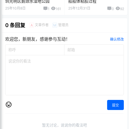
0
0
海报分享
收藏
举报
遥控玩具
遥控玩具
自己动手制作一个金属的带差
如何自己维修改装故障的玩具
速器的可转向的遥控玩具车
遥控车-更换遥控器-小钉锤
2024-11-23 10:54:29
2024-12-18 13:57:52
猜你喜欢
推荐一款模型diy专用小支不用
如何自己维修改装故障的玩具
胶枪的玻璃胶，弹性粘接
遥控车-更换遥控器-小钉锤