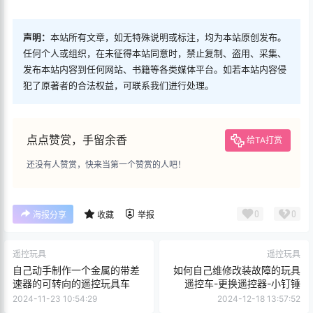
【尺寸】如下图所示
【参数】耐压：380V耐流：10A
【接线说明】端子”L”接于火线
端子“N”接于零线
另一端子接于灯盘与”大地“.
【重量】二位：2g
【颜色】白色
【用途】用于LED吸顶灯接线排，
各种家电、灯饰、机电
机械等电线的连接部位
产品概述：…
¥
0.20
立即购买