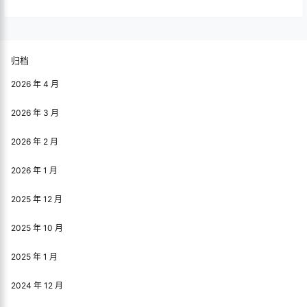
24年11月10日
24年12月18日
0
110
0
357
小钉锤中级遥控船下水测试-深
XDC59 小钉锤双动力拼装泡沫
圳光明区鹅颈水湿地公园
船船体粘胶过程
25年10月8日
25年12月31日
1
161
0
92
0 条回复
文章作者
管理员
A
M
欢迎您，新朋友，感谢参与互动！
确认修改