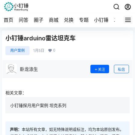
首页
问答
圈子
商城
兑换
专题
小钉锤
二手
导
小钉锤arduino雷达坦克车
0
用户案例
1月5日
卧龙涤生
关注
私信
相关文章：
小钉锤探月用户案例 坦克系列
声明：
本站所有文章，如无特殊说明或标注，均为本站原创发布。