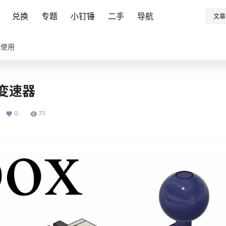
兑换
专题
小钉锤
二手
导航
文章
具使用
变速器
0
71