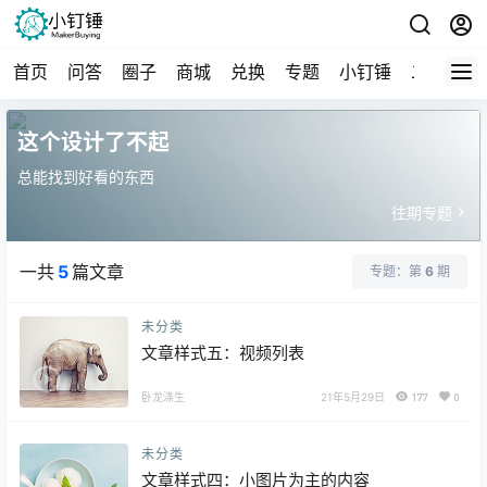
首页
问答
圈子
商城
兑换
专题
小钉锤
二手
导
这个设计了不起
总能找到好看的东西
往期专题
一共
5
篇文章
专题：第
6
期
未分类
文章样式五：视频列表
卧龙涤生
21年5月29日
177
0
未分类
文章样式四：小图片为主的内容