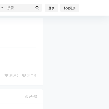
登录
快速注册
利好
0
利空
0
提示标题