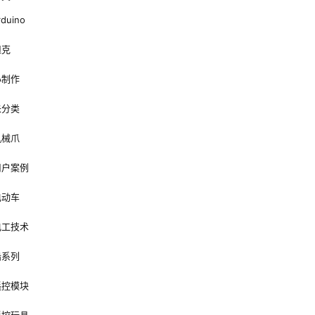
rduino
坦克
小制作
未分类
机械爪
用户案例
电动车
电工技术
船系列
遥控模块