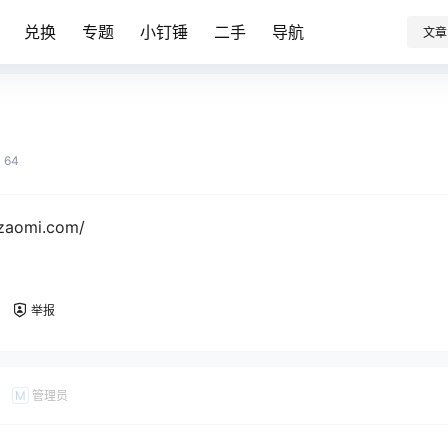
兑换
专题
小钉锤
二手
导航
文章
64
gzaomi.com/
举报
管理员
M