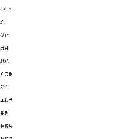
rduino
坦克
小制作
未分类
机械爪
用户案例
电动车
电工技术
船系列
遥控模块