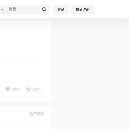
登录
快速注册
利好
0
利空
0
提示标题