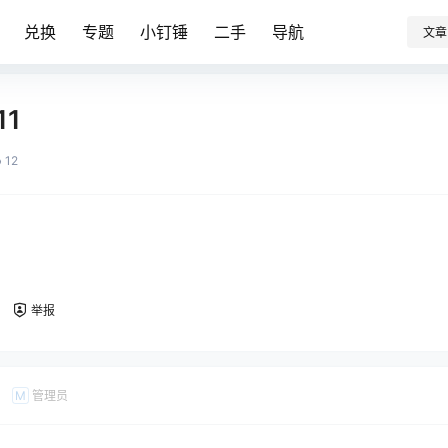
兑换
专题
小钉锤
二手
导航
文章
11
12
举报
管理员
M