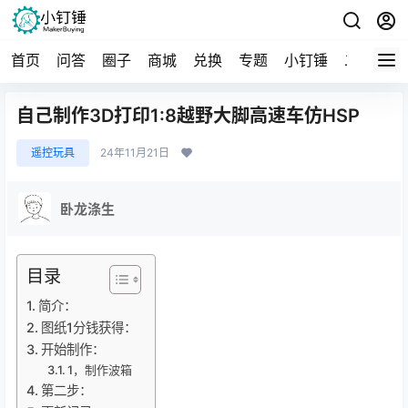
首页
问答
圈子
商城
兑换
专题
小钉锤
二手
导
自己制作3D打印1:8越野大脚高速车仿HSP
遥控玩具
24年11月21日
卧龙涤生
目录
简介：
图纸1分钱获得：
开始制作：
1，制作波箱
第二步：