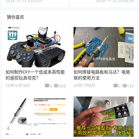
如何制作DIY一个低成本高性能的遥控玩具坦克？
如何焊接电路板和马达？电烙铁的使用方法
经验分享，推荐一个便宜好用的电烙铁，只要十几块，堪比几
百块的
推荐一款模型diy专用小支不用胶枪的玻璃胶，弹性粘接
声明：
本站所有文章，如无特殊说明或标注，均为本站原创发布。
任何个人或组织，在未征得本站同意时，禁止复制、盗用、采集、
发布本站内容到任何网站、书籍等各类媒体平台。如若本站内容侵
犯了原著者的合法权益，可联系我们进行处理。
海报分享
收藏
举报
遥控玩具
遥控玩具