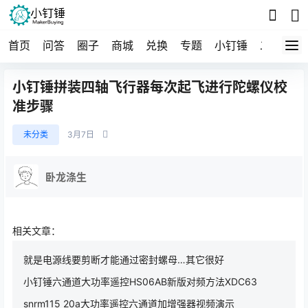
首页
问答
圈子
商城
兑换
专题
小钉锤
二手
导
小钉锤拼装四轴飞行器每次起飞进行陀螺仪校
准步骤
未分类
3月7日
卧龙涤生
相关文章：
就是电源线要剪断才能通过密封螺母…其它很好
小钉锤六通道大功率遥控HS06AB新版对频方法XDC63
snrm115 20a大功率遥控六通道加增强器视频演示