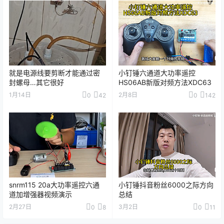
就是电源线要剪断才能通过密
小钉锤六通道大功率遥控
封螺母…其它很好
HS06AB新版对频方法XDC63
1月14日
2月8日
0
42
0
142
snrm115 20a大功率遥控六通
小钉锤抖音粉丝6000之际方向
道加增强器视频演示
总结
2月27日
3月2日
0
8
0
11