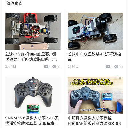
猜你喜欢
差速小车舵机转向底盘客户测
差速小车底盘改装4G远程遥控
试效果：爱吃烤鸡胸肉的吉吉
车
2月4日
2月4日
0
31
0
30
SNRM35 6通道大功率2.4G无
小钉锤六通道大功率遥控
线遥控接收器套装 玩具车模船
HS06AB新版对频方法XDC63