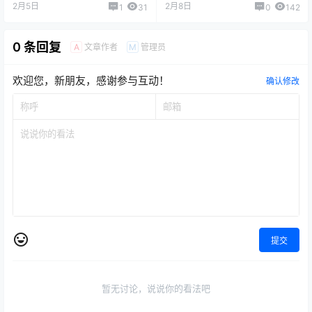
模DIY 6-15v 12v
2月5日
2月8日
1
31
0
142
XDC63XDC64
0 条回复
文章作者
管理员
A
M
欢迎您，新朋友，感谢参与互动！
确认修改
提交
暂无讨论，说说你的看法吧