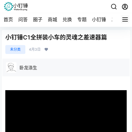
首页
问答
圈子
商城
兑换
专题
小钉锤
二手
导
小钉锤C1全拼装小车的灵魂之差速器篇
未分类
4月3日
卧龙涤生
相关文章：
差速小车舵机转向底盘客户测试效果：爱吃烤鸡胸肉的吉吉
差速小车底盘改装4G远程遥控车
SNRM35 6通道大功率2.4G无线遥控接收器套装 玩具车模船
模DIY 6-15v 12v XDC63XDC64