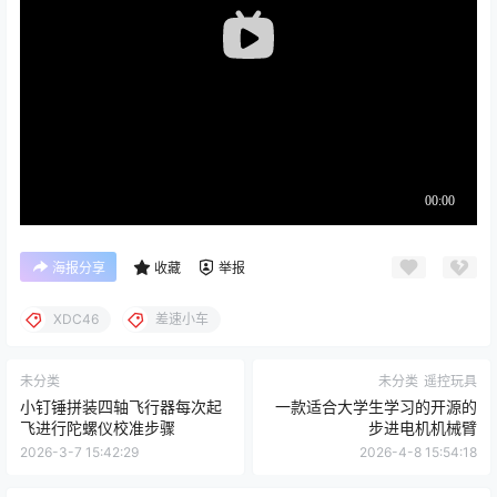
小钉锤六通道大功率遥控HS06AB新版对频方法XDC63
声明：
本站所有文章，如无特殊说明或标注，均为本站原创发布。
任何个人或组织，在未征得本站同意时，禁止复制、盗用、采集、
发布本站内容到任何网站、书籍等各类媒体平台。如若本站内容侵
犯了原著者的合法权益，可联系我们进行处理。
海报分享
收藏
举报
XDC46
差速小车
未分类
未分类
遥控玩具
小钉锤拼装四轴飞行器每次起
一款适合大学生学习的开源的
飞进行陀螺仪校准步骤
步进电机机械臂
2026-3-7 15:42:29
2026-4-8 15:54:18