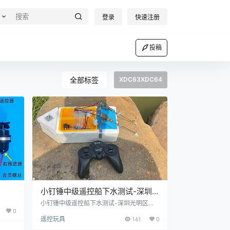
登录
快速注册
投稿
全部标签
XDC63XDC64
小钉锤中级遥控船下水测试-深圳
光明区鹅颈水湿地公园
小钉锤中级遥控船下水测试-深圳光明区鹅
0
颈水湿地公园 探索地形 制作花絮：
遥控玩具
161
0