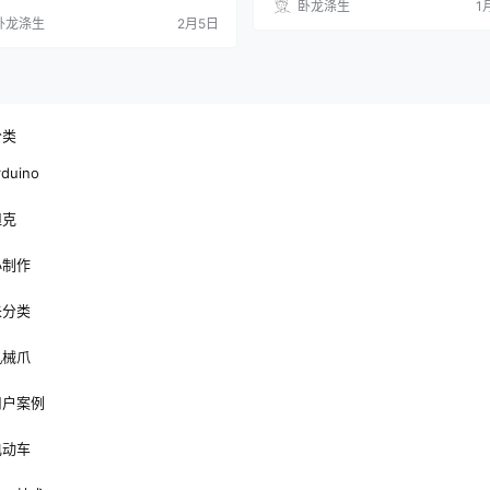
卧龙涤生
1
卧龙涤生
2月5日
分类
rduino
坦克
小制作
未分类
机械爪
用户案例
电动车