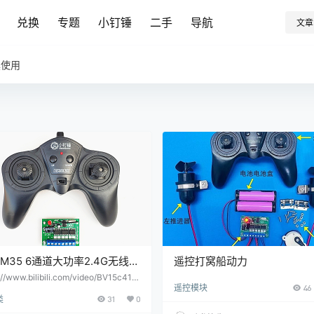
兑换
专题
小钉锤
二手
导航
文章
具使用
RM35 6通道大功率2.4G无线遥
遥控打窝船动力
收器套装 玩具车模船模DIY 6-
://www.bilibili.com/video/BV15c411
遥控模块
46
 12v XDC63XDC64
类
31
0