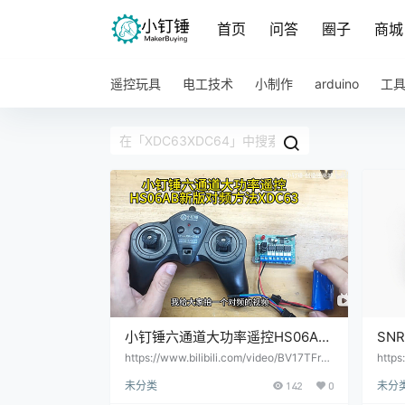
首页
问答
圈子
商城
遥控玩具
电工技术
小制作
arduino
工
小钉锤六通道大功率遥控HS06AB
SN
新版对频方法XDC63
控接
https://www.bilibili.com/video/BV17TFrzf
https
E9Y/
n7v5
15v
未分类
142
0
未分