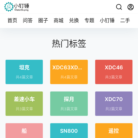
首页
问答
圈子
商城
兑换
专题
小钉锤
二手
热门标签
坦克
XDC63XDC6
XDC46
4
共4篇文章
共4篇文章
共3篇文章
差速小车
探月
XDC70
共3篇文章
共3篇文章
共2篇文章
船
SN800
遥控