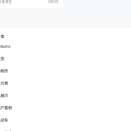
卧龙涤生
1月5日
分类
rduino
坦克
小制作
未分类
机械爪
用户案例
电动车