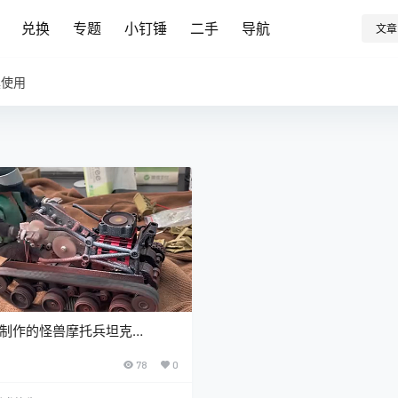
兑换
专题
小钉锤
二手
导航
文章
具使用
制作的怪兽摩托兵坦克
800坦克
78
0