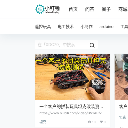
首页
问答
圈子
商城
遥控玩具
电工技术
小制作
arduino
工
一个客户的拼装玩具坦克改装测
客户
试-减震坦克
SN
https://www.bilibili.com/video/BV1ABfvB
坦克
nE2C/?vd_source=9a4d14e2ed6d27c4f4
坦克
13
0
4e1d8bf37ede6f