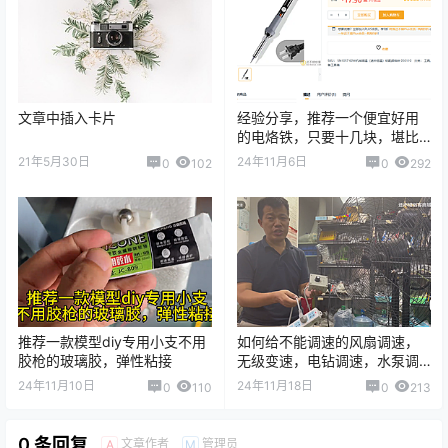
文章中插入卡片
经验分享，推荐一个便宜好用
的电烙铁，只要十几块，堪比
几百块的
21年5月30日
24年11月6日
0
102
0
292
推荐一款模型diy专用小支不用
如何给不能调速的风扇调速，
胶枪的玻璃胶，弹性粘接
无级变速，电钻调速，水泵调
速，大功率调压
24年11月10日
24年11月18日
0
110
0
213
0 条回复
文章作者
管理员
A
M