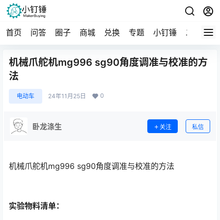
首页
问答
圈子
商城
兑换
专题
小钉锤
二手
导
机械爪舵机mg996 sg90角度调准与校准的方
法
0
电动车
24年11月25日
卧龙涤生
关注
私信
机械爪舵机mg996 sg90角度调准与校准的方法
实验物料清单：