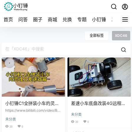
首页
问答
圈子
商城
兑换
专题
小钉锤
二手
导
全部标签
XDC46
小钉锤C1全拼装小车的灵魂
差速小车底盘改装4G远程遥
之差速器篇
控车
https://www.bilibili.com/video/BV1
未分类
nvXZBFE4z/?vd_source=9a4d14
未分类
e2ed6d27c4f44e1d8bf37ede6f
30
0
20
0