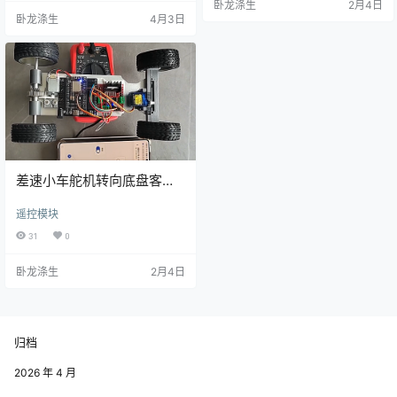
卧龙涤生
2月4日
卧龙涤生
4月3日
差速小车舵机转向底盘客户
测试效果：爱吃烤鸡胸肉的
遥控模块
吉吉
31
0
卧龙涤生
2月4日
归档
2026 年 4 月