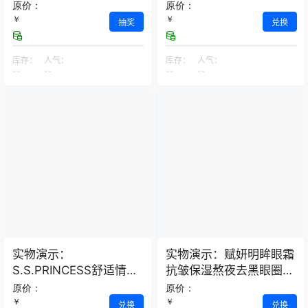
荞麦保健枕
原价：
原价：
￥
￥
抽奖
兑换
库存：
人气：
库存：
人气：
--
--
--
--
实物演示：
实物演示：赋妍明眸眼霜
S.S.PRINCESS舒适情侣
抗皱保湿熬夜去黑眼圈
款浴室拖鞋–2双装
经典热销爆款
原价：
原价：
￥
￥
兑换
兑换