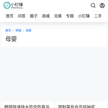
首页
问答
圈子
商城
兑换
专题
小钉锤
二手
首页
>
商铺
>
母婴
母婴
精铜快速排水防虫防臭浴
限制某些会员组抽奖