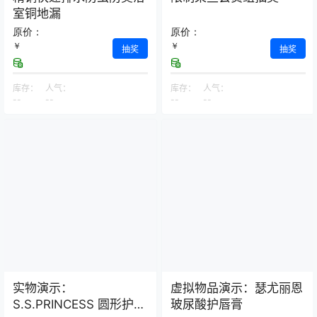
室铜地漏
原价：
原价：
￥
￥
抽奖
抽奖
库存：
人气：
库存：
人气：
--
--
--
--
实物演示：
虚拟物品演示：瑟尤丽恩
S.S.PRINCESS 圆形护颈
玻尿酸护唇膏