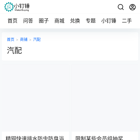
首页
问答
圈子
商城
兑换
专题
小钉锤
二手
首页
>
商铺
>
汽配
汽配
精铜快速排水防虫防臭浴
限制某些会员组抽奖