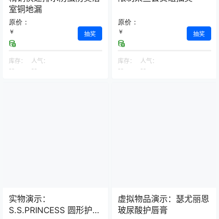
室铜地漏
原价：
原价：
￥
￥
抽奖
抽奖
库存：
人气：
库存：
人气：
--
--
--
--
实物演示：
虚拟物品演示：瑟尤丽恩
S.S.PRINCESS 圆形护颈
玻尿酸护唇膏