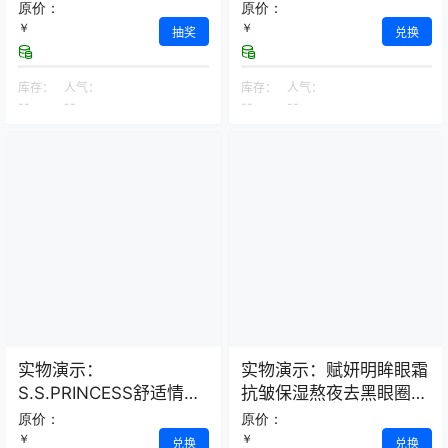
荞麦保健枕
原价：
原价：
￥
￥
抽奖
兑换
库存：
人气：
库存：
人气：
--
--
--
--
实物演示：
实物演示：赋妍明眸眼霜
S.S.PRINCESS舒适情侣
抗皱保湿熬夜去黑眼圈
款浴室拖鞋–2双装
经典热销爆款
原价：
原价：
￥
￥
兑换
兑换