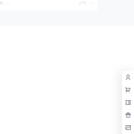
存：
--
人气：
--