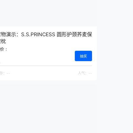
物演示：S.S.PRINCESS 圆形护颈荞麦保
健枕
价：
抽奖
存：
--
人气：
--