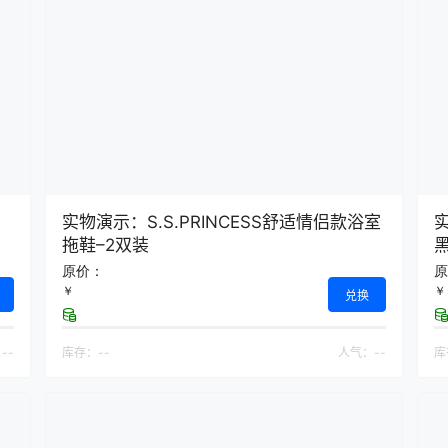
实物演示：S.S.PRINCESS舒适情侣款浴室
拖鞋–2双装
原价：
原
￥
￥
兑换
：
--
库存：
--
人气：
--
库