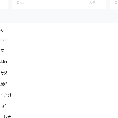
：
--
库存：
--
人气：
--
库
分类
rduino
坦克
小制作
未分类
机械爪
用户案例
电动车
电工技术