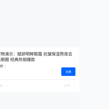
实物演示：赋妍明眸眼霜 抗皱保湿熬夜去
黑眼圈 经典热销爆款
价：
兑换
存：
--
人气：
--