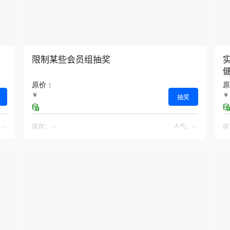
限制某些会员组抽奖
实
原价：
原
￥
￥
抽奖
：
--
库存：
--
人气：
--
库