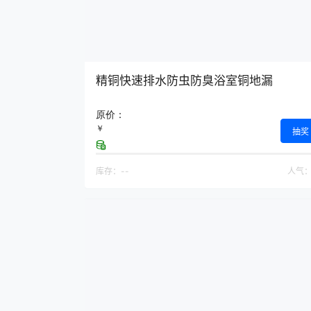
精铜快速排水防虫防臭浴室铜地漏
原价：
￥
抽奖
库存：
--
人气