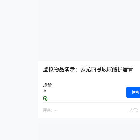
虚拟物品演示：瑟尤丽恩玻尿酸护唇膏
原价：
￥
兑换
库存：
--
人气