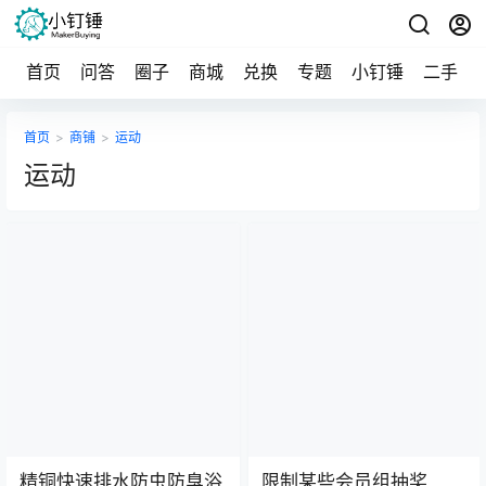
首页
问答
圈子
商城
兑换
专题
小钉锤
二手
首页
>
商铺
>
运动
运动
精铜快速排水防虫防臭浴
限制某些会员组抽奖