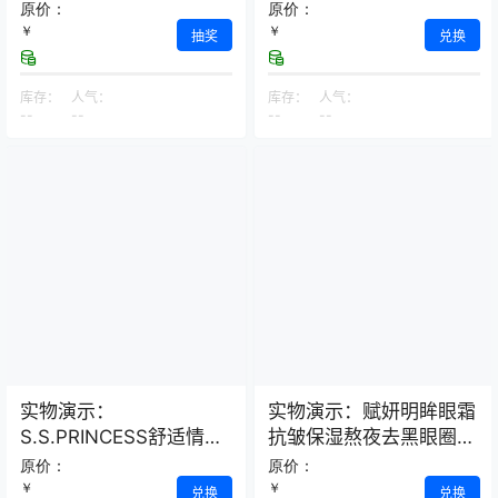
荞麦保健枕
原价：
原价：
￥
￥
抽奖
兑换
库存：
人气：
库存：
人气：
--
--
--
--
实物演示：
实物演示：赋妍明眸眼霜
S.S.PRINCESS舒适情侣
抗皱保湿熬夜去黑眼圈
款浴室拖鞋–2双装
经典热销爆款
原价：
原价：
￥
￥
兑换
兑换