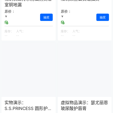
室铜地漏
原价：
原价：
￥
￥
抽奖
抽奖
库存：
人气：
库存：
人气：
--
--
--
--
实物演示：
虚拟物品演示：瑟尤丽恩
S.S.PRINCESS 圆形护颈
玻尿酸护唇膏